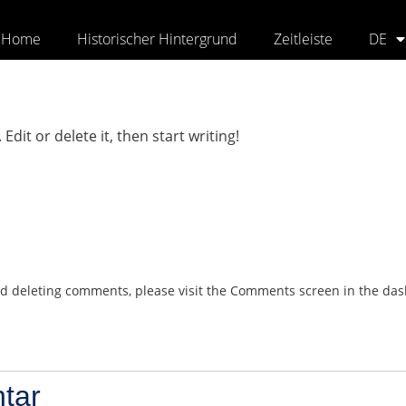
Home
Historischer Hintergrund
Zeitleiste
DE
dit or delete it, then start writing!
and deleting comments, please visit the Comments screen in the da
tar